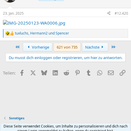
23. Jan. 2025
#12.420
tuxluchs
,
Hermann2
und
Spencer
R
e
a
Erste
Letzte
Vorherige
621 von 735
Nächste
k
t
Du musst dich einloggen oder registrieren, um hier zu antworten.
i
o
n
Facebook
X (Twitter)
Bluesky
LinkedIn
Reddit
Pinterest
Tumblr
WhatsApp
E-Mail
Li
Teilen:
e
n
:
Sonstiges
Diese Seite verwendet Cookies, um Inhalte zu personalisieren und dich nach
Default style
Deutsch (Du)
einem Login angemeldet zu halten, wenn du registriert bist.