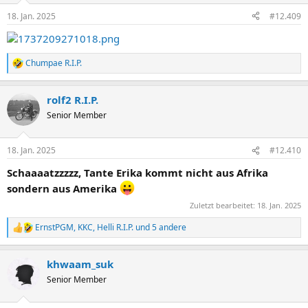
n
18. Jan. 2025
#12.409
e
n
:
Chumpae R.I.P.
R
e
a
rolf2 R.I.P.
k
t
Senior Member
i
o
n
18. Jan. 2025
#12.410
e
n
Schaaaatzzzzz, Tante Erika kommt nicht aus Afrika
:
sondern aus Amerika
Zuletzt bearbeitet:
18. Jan. 2025
ErnstPGM
,
KKC
,
Helli R.I.P.
und 5 andere
R
e
a
khwaam_suk
k
t
Senior Member
i
o