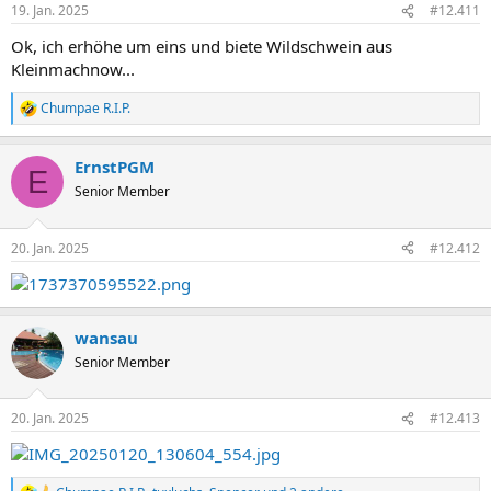
n
19. Jan. 2025
#12.411
e
n
Ok, ich erhöhe um eins und biete Wildschwein aus
:
Kleinmachnow...
Chumpae R.I.P.
R
e
a
ErnstPGM
k
E
t
Senior Member
i
o
n
20. Jan. 2025
#12.412
e
n
:
wansau
Senior Member
20. Jan. 2025
#12.413