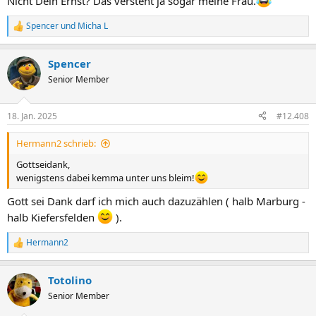
Nicht Dein Ernst? Das versteht ja sogar meine Frau.
Spencer
und
Micha L
R
e
a
Spencer
k
t
Senior Member
i
o
n
18. Jan. 2025
#12.408
e
n
Hermann2 schrieb:
:
Gottseidank,
wenigstens dabei kemma unter uns bleim!
Gott sei Dank darf ich mich auch dazuzählen ( halb Marburg -
halb Kiefersfelden
).
Hermann2
R
e
a
Totolino
k
t
Senior Member
i
o