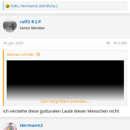
hoko
,
Hermann2
und
Micha L
R
e
a
rolf2 R.I.P.
k
t
Senior Member
i
o
n
18. Jan. 2025
#12.405
e
n
wansau schrieb:
:
Zum Vergrößern anklicken....
ich verstehe diese gutturalen Laute dieser Menschen nicht
Hermann2