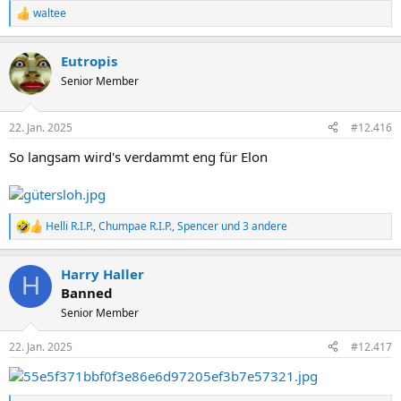
waltee
R
e
a
Eutropis
k
t
Senior Member
i
o
n
22. Jan. 2025
#12.416
e
n
So langsam wird's verdammt eng für Elon
:
Helli R.I.P.
,
Chumpae R.I.P.
,
Spencer
und 3 andere
R
e
a
Harry Haller
k
H
t
Banned
i
Senior Member
o
n
e
22. Jan. 2025
#12.417
n
: