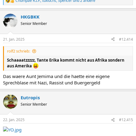
Chumpae R.I.P.
,
tuxluchs
,
Spencer
und 2 andere
R
e
a
HKGBKK
k
t
Senior Member
i
o
n
21. Jan. 2025
#12.414
e
n
rolf2 schrieb:
:
Schaaaatzzzzz, Tante Erika kommt nicht aus Afrika sondern
aus Amerika
Das waere Aunt Jemima und die haette eine eigene
Sprechblase mit Nazi, Rassist und Buergergeld
Eutropis
Senior Member
22. Jan. 2025
#12.415