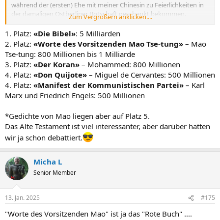
während der (ersten) Ehe mit meiner Chinesin zu Feierlichkeiten in
der damaligen Ostberliner Botschaft geschenkt bekommen.
Zum Vergrößern anklicken....
Die Bibel (das Alte Testament) ist für Altorientalisten in Verbindung
1. Platz:
«Die Bibel»
: 5 Milliarden
mit außerbiblischen Zeugnissen auch Geschichtsquelle.
2. Platz:
«Worte des Vorsitzenden Mao Tse-tung»
– Mao
Tse-tung: 800 Millionen bis 1 Milliarde
3. Platz:
«Der Koran»
– Mohammed: 800 Millionen
4. Platz:
«Don Quijote»
– Miguel de Cervantes: 500 Millionen
4. Platz:
«Manifest der Kommunistischen Partei»
– Karl
Marx und Friedrich Engels: 500 Millionen
*Gedichte von Mao liegen aber auf Platz 5.
Das Alte Testament ist viel interessanter, aber darüber hatten
wir ja schon debattiert.
Micha L
Senior Member
13. Jan. 2025
#175
"Worte des Vorsitzenden Mao" ist ja das "Rote Buch" ....