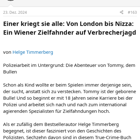
o
Dieses Buch beginnt dort, wo herkömmliche Jahresrückblicke
n
enden.
23. Dez. 2024
#163
e
n
Anhang anzeigen 85212
Einer kriegt sie alle: Von London bis Nizza:
:
Ein Wiener Zielfahnder auf Verbrecherjagd​
von
Helge Timmerberg
Polizeiarbeit im Untergrund: Die Abenteuer von Tommy, dem
Bullen
Schon als Kind wollte er beim Spielen immer derjenige sein,
der sucht, anstatt sich zu verstecken. Tommy ist der geborene
Bulle! Und so beginnt er mit 18 Jahren seine Karriere bei der
Polizei und arbeitet sich nach und nach zum international
agierenden Spezialisten für Zielfahndungen hoch.
Als er zufällig dem Bestsellerautor Helge Timmerberg
begegnet, ist dieser fasziniert von den Geschichten des
Polizisten. Sechzehn davon sind in diesem True-Crime-Buch