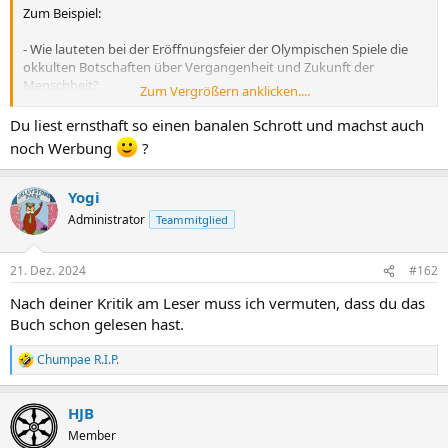
Zum Beispiel:
- Wie lauteten bei der Eröffnungsfeier der Olympischen Spiele die
okkulten Botschaften über Vergangenheit und Zukunft der
Menschheit?
Zum Vergrößern anklicken....
- Warum und wohin ist die britische Prinzessin Kate verschwunden?
Du liest ernsthaft so einen banalen Schrott und machst auch
- Wie und weswegen stürzte der iranische Präsident Raisi mit
noch Werbung
?
seinem Hubschrauber ab?
- Unter welchen Umständen starb der russische Regimekritiker
Yogi
Nawalny in der Strafkolonie Nr. 3?
Administrator
Teammitglied
- Wie und warum sank die Superyacht »Bayesian« vor Sizilien?
21. Dez. 2024
#162
- Weswegen sollte Deutschland »inaktive Atombomben« kaufen,
und warum weiß niemand, was das überhaupt ist?
Nach deiner Kritik am Leser muss ich vermuten, dass du das
Buch schon gelesen hast.
- Warum wird uns das lebensrettende Herzmittel Strophanthin
vorenthalten?
Chumpae R.I.P.
R
e
- Weshalb wird das angeblich durch den »menschengemachten
a
Klimawandel« bedrohte Great Barrier Reef die Menschheit
HJB
k
überleben?
t
Member
i