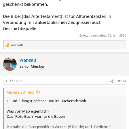
geschenkt bekommen.
Die Bibel (das Alte Testament) ist für Altorientalisten in
Verbindung mit außerbiblischen Zeugnissen auch
Geschichtsquelle.
Zuletzt bearbeitet:
13. Jan. 2025
wansau
R
e
a
wansau
k
t
Senior Member
i
o
n
13. Jan. 2025
#174
e
n
Micha L schrieb:
:
1. und 2. längst gelesen und im Bücherschrank.
Was von Mao eigentlich?
Das "Rote Buch" war für die Bauern.
Ich habe die "Ausgewählten Werke" (5 Bände) und "Gedichte" -