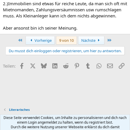
2.)Immobilien sind etwas für reiche Leute, da man sich oft mit
Mietnomanden, Zahlungsversäumnissen usw rumschlagen
muss. Als Kleinanleger kann ich dem nichts abgewinnen.
Aber ansonst bin ich seiner Meinung.
Erste
Letzte
Vorherige
9 von 10
Nächste
Du musst dich einloggen oder registrieren, um hier zu antworten.
Facebook
X (Twitter)
Bluesky
LinkedIn
Reddit
Pinterest
Tumblr
WhatsApp
E-Mail
Li
Teilen:
Literarisches
Diese Seite verwendet Cookies, um Inhalte zu personalisieren und dich nach
Default style
Deutsch (Du)
einem Login angemeldet zu halten, wenn du registriert bist.
Durch die weitere Nutzung unserer Webseite erklärst du dich damit