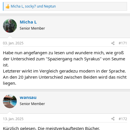
Micha L
,
socky7
und
Neptun
R
e
a
Micha L
k
t
Senior Member
i
o
n
03. Jan. 2025
#171
e
n
Habe nun angefangen zu lesen und wundere mich, wie groß
:
der Unterschied zum "Spaziergang nach Syrakus" von Seume
ist.
Letzterer wirkt im Vergleich geradezu modern in der Sprache.
An den 20 Jahren Unterschied zwischen Beiden wird das nicht
liegen.
wansau
Senior Member
13. Jan. 2025
#172
Kürzlich gelesen. Die meistverkauftesten Bücher.