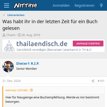
Anmelden
Registrieren
Literarisches
Was habt ihr in der letzten Zeit für ein Buch
gelesen
E
E
Charin
26. Aug. 2019
r
r
s
s
t
t
e
e
l
l
l
l
Dieter1 R.I.P.
e
t
Senior Member
r
a
m
21. Dez. 2024
#161
wansau schrieb:
Hier für Neugierige eine Buchempfehlung. Werde es mir bestimmt
besorgen.