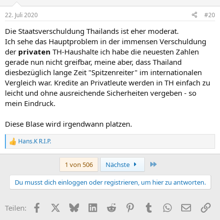
22. Juli 2020
#20
Die Staatsverschuldung Thailands ist eher moderat.
Ich sehe das Hauptproblem in der immensen Verschuldung
der
privaten
TH-Haushalte ich habe die neuesten Zahlen
gerade nun nicht greifbar, meine aber, dass Thailand
diesbezüglich lange Zeit "Spitzenreiter" im internationalen
Vergleich war. Kredite an Privatleute werden in TH einfach zu
leicht und ohne ausreichende Sicherheiten vergeben - so
mein Eindruck.
Diese Blase wird irgendwann platzen.
Hans.K R.I.P.
R
e
a
Letzte
1 von 506
Nächste
k
t
Du musst dich einloggen oder registrieren, um hier zu antworten.
i
o
n
Facebook
X (Twitter)
Bluesky
LinkedIn
Reddit
Pinterest
Tumblr
WhatsApp
E-Mail
Li
Teilen:
e
n