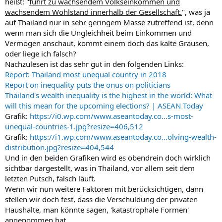
heißt: "
führt zu wachsendem Volkseinkommen und
wachsendem Wohlstand innerhalb der Gesellschaft.
", was ja
auf Thailand nur in sehr geringem Masse zutreffend ist, denn
wenn man sich die Ungleichheit beim Einkommen und
Vermögen anschaut, kommt einem doch das kalte Grausen,
oder liege ich falsch?
Nachzulesen ist das sehr gut in den folgenden Links:
Report: Thailand most unequal country in 2018
Report on inequality puts the onus on politicians
Thailand's wealth inequality is the highest in the world: What
will this mean for the upcoming elections? | ASEAN Today
Grafik:
https://i0.wp.com/www.aseantoday.co...s-most-
unequal-countries-1.jpg?resize=406,512
Grafik:
https://i1.wp.com/www.aseantoday.co...olving-wealth-
distribution.jpg?resize=404,544
Und in den beiden Grafiken wird es obendrein doch wirklich
sichtbar dargestellt, was in Thailand, vor allem seit dem
letzten Putsch, falsch läuft.
Wenn wir nun weitere Faktoren mit berücksichtigen, dann
stellen wir doch fest, dass die Verschuldung der privaten
Haushalte, man könnte sagen, 'katastrophale Formen'
angenommen hat.