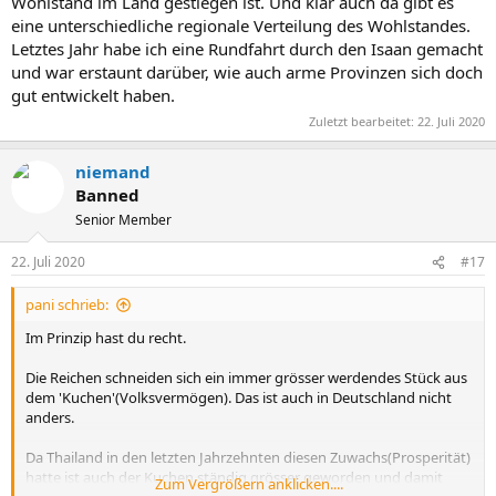
Wohlstand im Land gestiegen ist. Und klar auch da gibt es
vielleicht auch andere) erhellen mögen, vielen Dank schon im
eine unterschiedliche regionale Verteilung des Wohlstandes.
Voraus.
Letztes Jahr habe ich eine Rundfahrt durch den Isaan gemacht
und war erstaunt darüber, wie auch arme Provinzen sich doch
gut entwickelt haben.
Zuletzt bearbeitet:
22. Juli 2020
niemand
Banned
Senior Member
22. Juli 2020
#17
pani schrieb:
Im Prinzip hast du recht.
Die Reichen schneiden sich ein immer grösser werdendes Stück aus
dem 'Kuchen'(Volksvermögen). Das ist auch in Deutschland nicht
anders.
Da Thailand in den letzten Jahrzehnten diesen Zuwachs(Prosperität)
hatte ist auch der Kuchen ständig grösser geworden und damit
Zum Vergrößern anklicken....