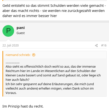
bei Unternehmern und Verbrauchern aus. Der daraus resultierende
Anstieg des Konsum- und Produktionsniveaus führt zu wachsendem
Geld entsteht so das stimmt Schulden werden viele gemacht -
Volkseinkommen und wachsendem Wohlstand innerhalb der
aber das macht nichts - sie werden nie zurückgezahlt werden
Gesellschaft.
"
daher wird es immer besser hier
Hierbei ist doch vor allem der zweite Teil sehr wichtig, wo es heißt:
"
führt zu wachsendem Volkseinkommen und wachsendem
Wohlstand innerhalb der Gesellschaft.
", was ja auf Thailand nur in
pani
P
sehr geringem Masse zutreffend ist, denn wenn man sich die
Guest
Ungleichheit beim Einkommen und Vermögen anschaut, kommt
einem doch das kalte Grausen, oder liege ich falsch?
Nachzulesen ist das sehr gut in den folgenden Links:
22. Juli 2020
#16
Report: Thailand most unequal country in 2018
Report on inequality puts the onus on politicians
niemand schrieb:
Thailand's wealth inequality is the highest in the world: What will
this mean for the upcoming elections? | ASEAN Today
...................
Grafik:
https://i0.wp.com/www.aseantoday.com/wp-
Also sieht es offensichtlich doch wohl so aus, das der immense
content/uploads/2019/01/worlds-most-unequal-countries-1.jpg?
Reichtum hier im Lande im Wesentlichen auf den Schulden der
resize=406,512
kleinen Leute basiert und somit auf Sand gebaut ist, oder liege ich
Grafik:
https://i1.wp.com/www.aseantoday.com/wp-
hier auch falsch?
content/uploads/2019/01/Thailands-evolving-wealth-
Ich bin sehr gespannt auf deine Erläuterungen, die mich (und
distribution.jpg?resize=404,544
vielleicht auch andere) erhellen mögen, vielen Dank schon im
Und in den beiden Grafiken wird es obendrein doch wirklich
Voraus.
sichtbar dargestellt, was in Thailand, vor allem seit dem letzten
Putsch, falsch läuft.
Wenn wir nun weitere Faktoren mit berücksichtigen, dann stellen
Im Prinzip hast du recht.