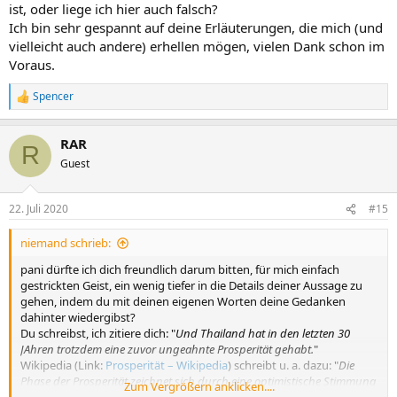
ist, oder liege ich hier auch falsch?
Ich bin sehr gespannt auf deine Erläuterungen, die mich (und
vielleicht auch andere) erhellen mögen, vielen Dank schon im
Voraus.
Spencer
R
e
a
RAR
k
R
t
Guest
i
o
n
22. Juli 2020
#15
e
n
niemand schrieb:
:
pani dürfte ich dich freundlich darum bitten, für mich einfach
gestrickten Geist, ein wenig tiefer in die Details deiner Aussage zu
gehen, indem du mit deinen eigenen Worten deine Gedanken
dahinter wiedergibst?
Du schreibst, ich zitiere dich: "
Und Thailand hat in den letzten 30
JAhren trotzdem eine zuvor ungeahnte Prosperität gehabt.
"
Wikipedia (Link:
Prosperität – Wikipedia
) schreibt u. a. dazu: "
Die
Phase der Prosperität zeichnet sich durch eine optimistische Stimmung
Zum Vergrößern anklicken....