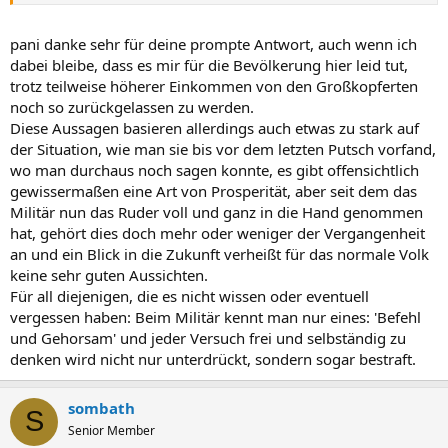
sind auch mehr Brösel für die Schuldner und Unterpriviligierten
abgefallen. Auch hat sich eine Mittelschicht gebildet mit eigenen
Häuschen in den Suburbs und mit Fahrzeugen vor der Tür.
pani danke sehr für deine prompte Antwort, auch wenn ich
Es werden inzwischen auch in einigen Wirtschaftszweigen wie
dabei bleibe, dass es mir für die Bevölkerung hier leid tut,
Petrochemie und Automobilindustrie ganz ansehliche Gehälter
trotz teilweise höherer Einkommen von den Großkopferten
bezahlt.
noch so zurückgelassen zu werden.
Sogar die Tagelöhner profitieren von dem Boom. Hier in meiner
Diese Aussagen basieren allerdings auch etwas zu stark auf
Gegend Province Rayong wird z.B. über dem Mindeslohn bezahlt
und können pro Tag 500 THB Khmer-Bauarbeiter oder 1000 THB, für
der Situation, wie man sie bis vor dem letzten Putsch vorfand,
Arbeiter in den Werften, die Schiffe überholen, betragen.
wo man durchaus noch sagen konnte, es gibt offensichtlich
gewissermaßen eine Art von Prosperität, aber seit dem das
Seit 1975 konnte ich auch presönlich beobachten wie der
Militär nun das Ruder voll und ganz in die Hand genommen
Wohlstand im Land gestiegen ist. Und klar auch da gibt es eine
hat, gehört dies doch mehr oder weniger der Vergangenheit
unterschiedliche regionale Verteilung des Wohlstandes. Letztes Jahr
an und ein Blick in die Zukunft verheißt für das normale Volk
habe ich eine Rundfahrt durch den Isaan gemacht und war erstaunt
darüber, wie auch arme Provinzen sich doch gut entwickelt haben.
keine sehr guten Aussichten.
Für all diejenigen, die es nicht wissen oder eventuell
vergessen haben: Beim Militär kennt man nur eines: 'Befehl
und Gehorsam' und jeder Versuch frei und selbständig zu
denken wird nicht nur unterdrückt, sondern sogar bestraft.
sombath
S
Senior Member