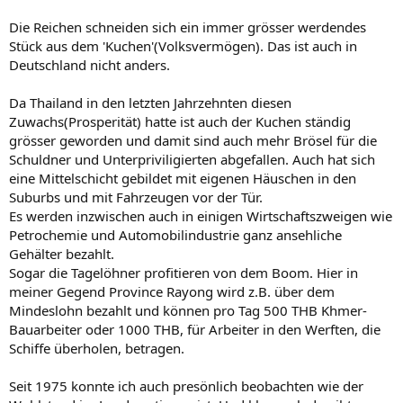
wir doch fest, dass die Verschuldung der privaten Haushalte, man
könnte sagen, 'katastrophale Formen' angenommen hat.
Die Reichen schneiden sich ein immer grösser werdendes
Und genau das bringt uns dann zu der Frage: Wie entsteht denn
Stück aus dem 'Kuchen'(Volksvermögen). Das ist auch in
Geld?
Deutschland nicht anders.
Oh Wunder, Geld entsteht durch Kredit, also Schulden, wie wir
wiederum im Wikipedia nachlesen können - Link:
Geldschöpfung –
Wikipedia
Da Thailand in den letzten Jahrzehnten diesen
Zitat: "
Die Geldschöpfung ist die Schaffung neuen Geldes. Buch- oder
Zuwachs(Prosperität) hatte ist auch der Kuchen ständig
Giralgeld wird von privaten, genossenschaftlichen oder öffentlich-
grösser geworden und damit sind auch mehr Brösel für die
rechtlichen Geschäftsbanken für deren Kunden bei der Kreditvergabe
Schuldner und Unterpriviligierten abgefallen. Auch hat sich
oder beim Ankauf von Vermögenswerten erzeugt. Bargeld wird
eine Mittelschicht gebildet mit eigenen Häuschen in den
hingegen als Teil der Geldbasis (auch Zentralbankgeld genannt) von
Suburbs und mit Fahrzeugen vor der Tür.
einer Zentralbank zunächst für die Geschäftsbanken in ähnlichen
Vorgängen geschaffen. Bargeld gelangt nur in öffentlichen Umlauf,
Es werden inzwischen auch in einigen Wirtschaftszweigen wie
wenn vorhandenes Buchgeld von Kunden einer Geschäftsbank am
Petrochemie und Automobilindustrie ganz ansehliche
Schalter oder Geldautomaten abgehoben, also in Bargeld
Gehälter bezahlt.
umgetauscht wird.
Sogar die Tagelöhner profitieren von dem Boom. Hier in
Die Buchgeldschöpfung geht der Schöpfung von Zentralbankgeld
meiner Gegend Province Rayong wird z.B. über dem
voraus. Die Buchgeldmenge übersteigt die Zentralbankgeldmenge ca.
Mindeslohn bezahlt und können pro Tag 500 THB Khmer-
um das Zehnfache.
"
Also sieht es offensichtlich doch wohl so aus, das der immense
Bauarbeiter oder 1000 THB, für Arbeiter in den Werften, die
Reichtum hier im Lande im Wesentlichen auf den Schulden der
Schiffe überholen, betragen.
kleinen Leute basiert und somit auf Sand gebaut ist, oder liege ich
hier auch falsch?
Seit 1975 konnte ich auch presönlich beobachten wie der
Ich bin sehr gespannt auf deine Erläuterungen, die mich (und