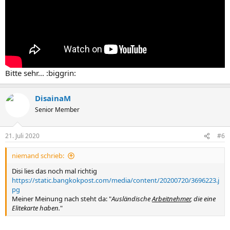
Bitte sehr... :biggrin:
DisainaM
Senior Member
21. Juli 2020
#6
niemand schrieb:
Disi lies das noch mal richtig
https://static.bangkokpost.com/media/content/20200720/3696223.j
pg
Meiner Meinung nach steht da: "
Ausländische
Arbeitnehmer
, die eine
Elitekarte haben.
"