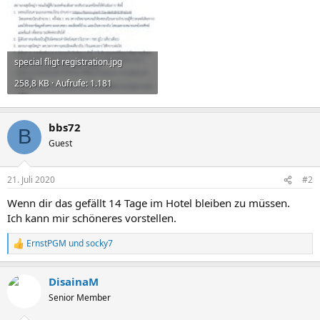
special fligt registration.jpg
258,8 KB · Aufrufe: 1.181
bbs72
B
Guest
21. Juli 2020
#2
Wenn dir das gefällt 14 Tage im Hotel bleiben zu müssen.
Ich kann mir schöneres vorstellen.
ErnstPGM
und
socky7
R
e
a
DisainaM
k
t
Senior Member
i
o