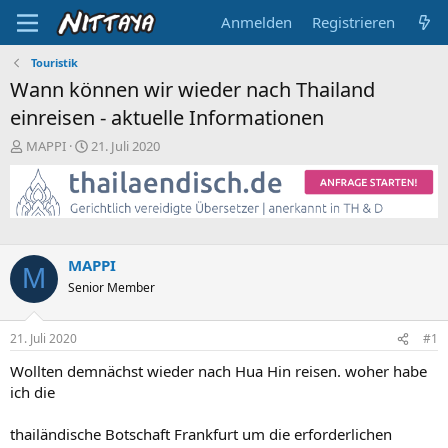
Anmelden
Registrieren
Touristik
Wann können wir wieder nach Thailand
einreisen - aktuelle Informationen
E
E
MAPPI
21. Juli 2020
r
r
s
s
t
t
e
e
l
l
l
l
MAPPI
e
t
M
Senior Member
r
a
m
21. Juli 2020
#1
Wollten demnächst wieder nach Hua Hin reisen. woher habe
ich die
thailändische Botschaft Frankfurt um die erforderlichen