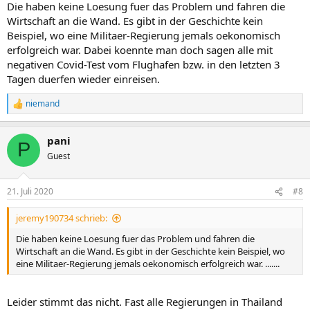
Die haben keine Loesung fuer das Problem und fahren die
Wirtschaft an die Wand. Es gibt in der Geschichte kein
Beispiel, wo eine Militaer-Regierung jemals oekonomisch
erfolgreich war. Dabei koennte man doch sagen alle mit
negativen Covid-Test vom Flughafen bzw. in den letzten 3
Tagen duerfen wieder einreisen.
niemand
R
e
a
pani
k
P
t
Guest
i
o
n
21. Juli 2020
#8
e
n
jeremy190734 schrieb:
:
Die haben keine Loesung fuer das Problem und fahren die
Wirtschaft an die Wand. Es gibt in der Geschichte kein Beispiel, wo
eine Militaer-Regierung jemals oekonomisch erfolgreich war. .......
Leider stimmt das nicht. Fast alle Regierungen in Thailand