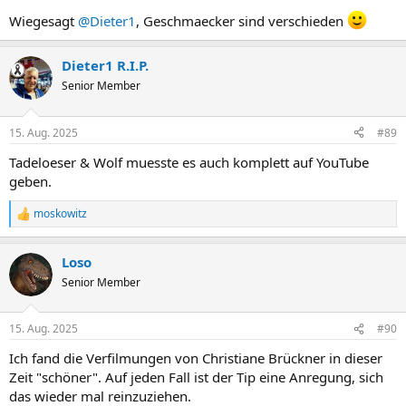
Wiegesagt
@Dieter1
, Geschmaecker sind verschieden
Dieter1 R.I.P.
Senior Member
15. Aug. 2025
#89
Tadeloeser & Wolf muesste es auch komplett auf YouTube
geben.
moskowitz
R
e
a
Loso
k
t
Senior Member
i
o
n
15. Aug. 2025
#90
e
n
Ich fand die Verfilmungen von Christiane Brückner in dieser
:
Zeit "schöner". Auf jeden Fall ist der Tip eine Anregung, sich
das wieder mal reinzuziehen.