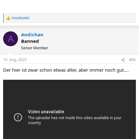
moskowitz
R
e
a
Andichan
k
A
t
Banned
i
Senior Member
o
n
e
15. Aug. 2025
#85
n
Der hier ist zwar schon etwas älter, aber immer noch gut....
: