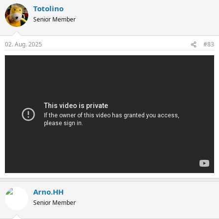
Totolino
Senior Member
02. Aug. 2025
#83
Arno.HH
Senior Member