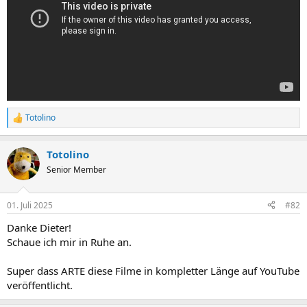
Totolino
R
e
a
Totolino
k
t
Senior Member
i
o
n
01. Juli 2025
#82
e
n
Danke Dieter!
:
Schaue ich mir in Ruhe an.
Super dass ARTE diese Filme in kompletter Länge auf YouTube
veröffentlicht.