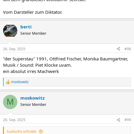
Vom Darsteller zum Diktator.
berti
Senior Member
26. Sep. 2025
#98
"der Superstau" 1991, Ottfried Fischer, Monika Baumgartner,
Musik / Sound: Piet Klocke uvam.
ein absolut irres Machwerk
moskowitz
R
e
a
moskowitz
k
M
t
Senior Member
i
o
n
26. Sep. 2025
#99
e
n
tuxluchs schrieb:
: