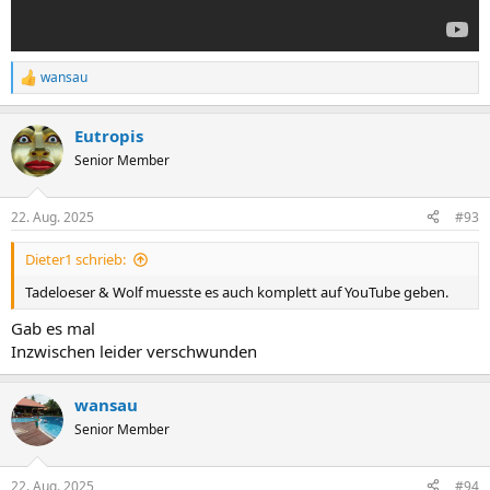
wansau
R
e
a
Eutropis
k
t
Senior Member
i
o
n
22. Aug. 2025
#93
e
n
Dieter1 schrieb:
:
Tadeloeser & Wolf muesste es auch komplett auf YouTube geben.
Gab es mal
Inzwischen leider verschwunden
wansau
Senior Member
22. Aug. 2025
#94