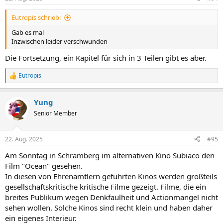
Eutropis schrieb:
Gab es mal
Inzwischen leider verschwunden
Die Fortsetzung, ein Kapitel für sich in 3 Teilen gibt es aber.
Eutropis
R
e
a
Yung
k
t
Senior Member
i
o
n
22. Aug. 2025
#95
e
n
Am Sonntag in Schramberg im alternativen Kino Subiaco den
:
Film "Ocean" gesehen.
In diesen von Ehrenamtlern geführten Kinos werden großteils
gesellschaftskritische kritische Filme gezeigt. Filme, die ein
breites Publikum wegen Denkfaulheit und Actionmangel nicht
sehen wollen. Solche Kinos sind recht klein und haben daher
ein eigenes Interieur.