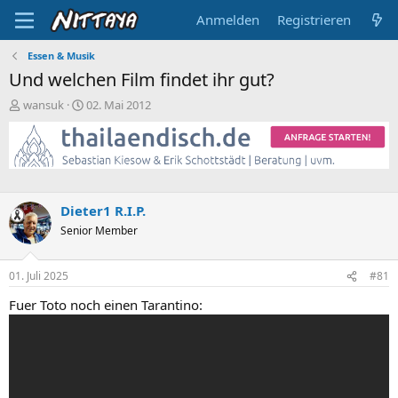
Anmelden
Registrieren
Essen & Musik
Und welchen Film findet ihr gut?
E
E
wansuk
02. Mai 2012
r
r
s
s
t
t
e
e
l
l
l
l
Dieter1 R.I.P.
e
t
Senior Member
r
a
m
01. Juli 2025
#81
Fuer Toto noch einen Tarantino: