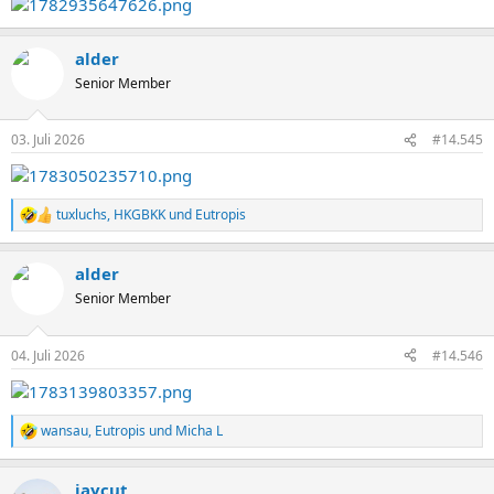
alder
Senior Member
03. Juli 2026
#14.545
tuxluchs
,
HKGBKK
und
Eutropis
R
e
a
alder
k
t
Senior Member
i
o
n
04. Juli 2026
#14.546
e
n
:
wansau
,
Eutropis
und
Micha L
R
e
a
jaycut
k