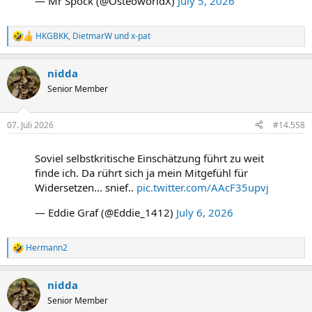
— Mr Spock (@OsteoworldX)
July 5, 2026
HKGBKK
,
DietmarW
und
x-pat
R
e
a
nidda
k
t
Senior Member
i
o
n
07. Juli 2026
#14.558
e
n
:
Soviel selbstkritische Einschätzung führt zu weit
finde ich. Da rührt sich ja mein Mitgefühl für
Widersetzen... snief..
pic.twitter.com/AAcF35upvj
— Eddie Graf (@Eddie_1412)
July 6, 2026
Hermann2
R
e
a
nidda
k
t
Senior Member
i