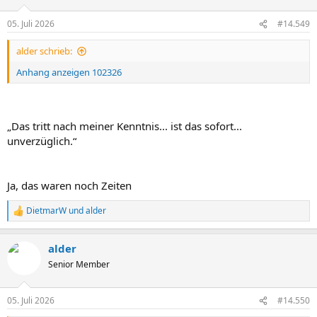
o
n
05. Juli 2026
#14.549
e
n
alder schrieb:
:
Anhang anzeigen 102326
„Das tritt nach meiner Kenntnis... ist das sofort...
unverzüglich.“
Ja, das waren noch Zeiten
DietmarW
und
alder
R
e
a
alder
k
t
Senior Member
i
o
n
05. Juli 2026
#14.550
e
n