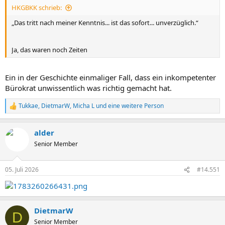
HKGBKK schrieb:
:
„Das tritt nach meiner Kenntnis... ist das sofort... unverzüglich.“
Ja, das waren noch Zeiten
Ein in der Geschichte einmaliger Fall, dass ein inkompetenter
Bürokrat unwissentlich was richtig gemacht hat.
Tukkae
,
DietmarW
,
Micha L
und eine weitere Person
R
e
a
alder
k
t
Senior Member
i
o
n
05. Juli 2026
#14.551
e
n
:
DietmarW
D
Senior Member