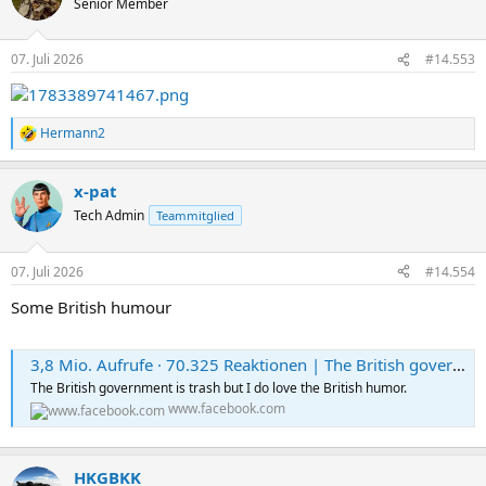
Senior Member
i
o
n
07. Juli 2026
#14.553
e
n
:
Hermann2
R
e
a
x-pat
k
t
Tech Admin
Teammitglied
i
o
n
07. Juli 2026
#14.554
e
n
Some British humour
:
3,8 Mio. Aufrufe · 70.325 Reaktionen | The British government is trash but I do love the British humor. | David Hill
The British government is trash but I do love the British humor.
www.facebook.com
HKGBKK