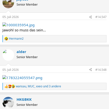
t
Senior Member
i
o
n
05. Juli 2026
#14.547
e
n
:
Jawohl so muss das sein...
Hermann2
R
e
a
alder
k
t
Senior Member
i
o
n
05. Juli 2026
#14.548
e
n
:
wansau
,
MUC
,
xxeo
und 3 andere
R
e
a
HKGBKK
k
t
Senior Member
i