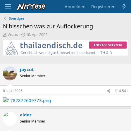
Anmelden
Registrieren
Sonstiges
N'bisschen was zur Auflockerung
E
E
Visitor
10. Apr. 2002
r
r
s
s
t
t
e
e
l
l
l
l
jaycut
e
t
Senior Member
r
a
m
01. Juli 2026
#14.541
alder
Senior Member