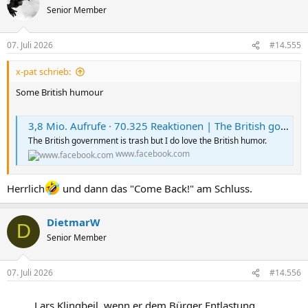
Senior Member
07. Juli 2026
#14.555
x-pat schrieb:
Some British humour
3,8 Mio. Aufrufe · 70.325 Reaktionen | The British government is trash but I do love the British humor. | David Hill
The British government is trash but I do love the British humor.
www.facebook.com
Herrlich
und dann das "Come Back!" am Schluss.
DietmarW
D
Senior Member
07. Juli 2026
#14.556
Lars Klingbeil, wenn er dem Bürger Entlastung