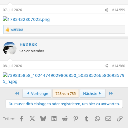
o
n
07. Juli 2026
#14.559
e
n
:
wansau
R
e
a
HKGBKK
k
t
Senior Member
i
o
n
08. Juli 2026
#14.560
e
n
:
Erste
Letzte
Vorherige
728 von 735
Nächste
Du musst dich einloggen oder registrieren, um hier zu antworten.
Facebook
X (Twitter)
Bluesky
LinkedIn
Reddit
Pinterest
Tumblr
WhatsApp
E-Mail
Li
Teilen: