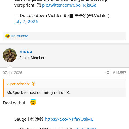
verspricht. 🥰
pic.twitter.com/6boFRJkK5a
— Dr. Lockdown Viehler 💉x▇ 📯📯🎖️ (@LViehler)
July 7, 2026
Hermann2
R
e
a
nidda
k
t
Senior Member
i
o
n
07. Juli 2026
#14.557
e
n
x-pat schrieb:
:
Mr. Spock is most definitely not on X.
Deal with it...
Saugeil 😍😍😍
https://t.co/NPfaVUslME