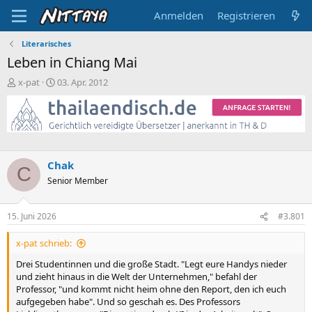
Anmelden
Registrieren
Literarisches
Leben in Chiang Mai
E
E
x-pat
03. Apr. 2012
r
r
s
s
t
t
e
e
l
l
l
l
Chak
e
t
C
Senior Member
r
a
m
15. Juni 2026
#3.801
x-pat schrieb:
Drei Studentinnen und die große Stadt. "Legt eure Handys nieder
und zieht hinaus in die Welt der Unternehmen," befahl der
Professor, "und kommt nicht heim ohne den Report, den ich euch
aufgegeben habe". Und so geschah es. Des Professors