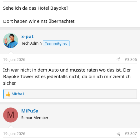
n
Sehe ich da das Hotel Bayoke?
:
Dort haben wir einst übernachtet.
x-pat
Tech Admin
Teammitglied
19. Juni 2026
#3.806
Ich war nicht in dem Auto und müsste raten wo das ist. Der
Bayoke Tower ist es jedenfalls nicht, da bin ich mir ziemlich
sicher.
Micha L
R
e
a
MiPuSa
k
M
t
Senior Member
i
o
n
19. Juni 2026
#3.807
e