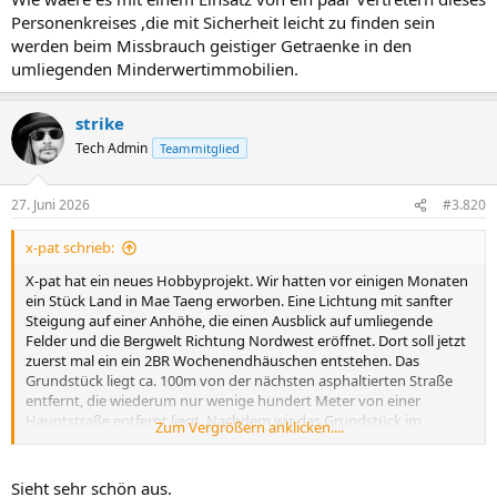
Personenkreises ,die mit Sicherheit leicht zu finden sein
werden beim Missbrauch geistiger Getraenke in den
umliegenden Minderwertimmobilien.
strike
Tech Admin
Teammitglied
27. Juni 2026
#3.820
x-pat schrieb:
X-pat hat ein neues Hobbyprojekt. Wir hatten vor einigen Monaten
ein Stück Land in Mae Taeng erworben. Eine Lichtung mit sanfter
Steigung auf einer Anhöhe, die einen Ausblick auf umliegende
Felder und die Bergwelt Richtung Nordwest eröffnet. Dort soll jetzt
zuerst mal ein ein 2BR Wochenendhäuschen entstehen. Das
Grundstück liegt ca. 100m von der nächsten asphaltierten Straße
entfernt, die wiederum nur wenige hundert Meter von einer
Hauptstraße entfernt liegt. Nachdem wir das Grundstück im
Zum Vergrößern anklicken....
April/Mai elektrifiziert hatten, müssen wir nun die alte
Schotterstraße ausbesserm bzw. neu machen lassen. Vor wenigen
Tagen waren wir da, um uns ein Bild über den Zustand der
Sieht sehr schön aus.