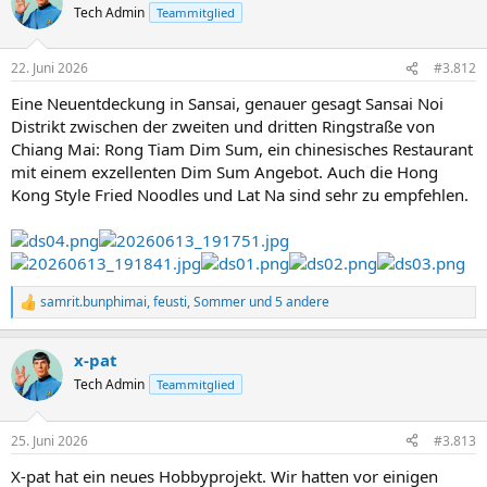
Tech Admin
Teammitglied
22. Juni 2026
#3.812
Eine Neuentdeckung in Sansai, genauer gesagt Sansai Noi
Distrikt zwischen der zweiten und dritten Ringstraße von
Chiang Mai: Rong Tiam Dim Sum, ein chinesisches Restaurant
mit einem exzellenten Dim Sum Angebot. Auch die Hong
Kong Style Fried Noodles und Lat Na sind sehr zu empfehlen.
samrit.bunphimai
,
feusti
,
Sommer
und 5 andere
R
e
a
x-pat
k
t
Tech Admin
Teammitglied
i
o
n
25. Juni 2026
#3.813
e
n
X-pat hat ein neues Hobbyprojekt. Wir hatten vor einigen
: