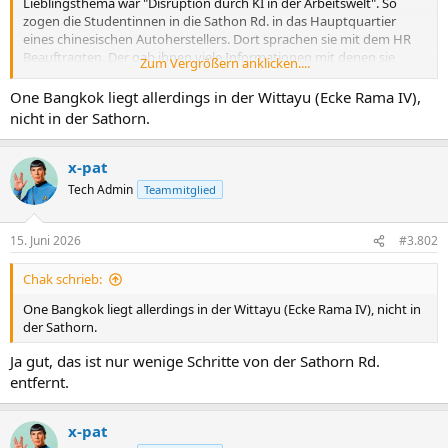
Lieblingsthema war "Disruption durch KI in der Arbeitswelt". So
zogen die Studentinnen in die Sathon Rd. in das Hauptquartier
eines chinesischen Autoherstellers. Dort sprachen sie mit dem HR
Beauftragten. Der gab ihnen viele Informationen mit denen sie
Zum Vergrößern anklicken....
ihren Bericht füllten. "Das wird den Professor freuen," sagten die
Studentinnen, aber der HR Beauftragte freute sich ebenfalls. Er war
One Bangkok liegt allerdings in der Wittayu (Ecke Rama IV),
ein großzügiger Mann und bot allen Studentinnen sofort eine
nicht in der Sathorn.
Praktikumsstelle an.
Anhang anzeigen 101681
Anhang anzeigen 101682
Anhang anzeigen
x-pat
101683
Anhang anzeigen 101684
Anhang anzeigen 101685
Anhang
Tech Admin
Teammitglied
anzeigen 101686
15. Juni 2026
#3.802
Chak schrieb:
One Bangkok liegt allerdings in der Wittayu (Ecke Rama IV), nicht in
der Sathorn.
Ja gut, das ist nur wenige Schritte von der Sathorn Rd.
entfernt.
x-pat