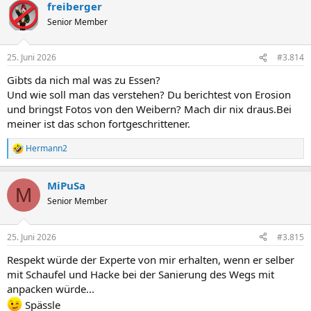
freiberger
k
t
Senior Member
i
o
n
25. Juni 2026
#3.814
e
n
Gibts da nich mal was zu Essen?
:
Und wie soll man das verstehen? Du berichtest von Erosion
und bringst Fotos von den Weibern? Mach dir nix draus.Bei
meiner ist das schon fortgeschrittener.
Hermann2
R
e
a
MiPuSa
k
M
t
Senior Member
i
o
n
25. Juni 2026
#3.815
e
n
Respekt würde der Experte von mir erhalten, wenn er selber
:
mit Schaufel und Hacke bei der Sanierung des Wegs mit
anpacken würde...
Spässle