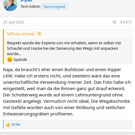
Tech Admin
Teammitglied
25. Juni 2026
#3.817
MiPuSa schrieb:
Respekt würde der Experte von mir erhalten, wenn er selber mit
Schaufel und Hacke bei der Sanierung des Wegs mit anpacken
würde...
Spässle
Naja, da braucht's eher einen Bulldozer und einen Kipper
LKW. Habe ich erstens nicht, und zweitens wäre das eine
unwirtschaftliche Verwendung meiner Zeit. Das Foto habe ich
eingestellt, weil man da die Rinnen ganz gut drauf erkennt.
Der Schotterweg wurde auf einem Lehmuntergrund ohne
Geotextil angelegt. Vermutlich nicht ideal, Die Wegabschnitte
mit Gefälle würden auch von einer Wölbung und seitlichen
Entwässerungsgräben profitieren.
strike
R
e