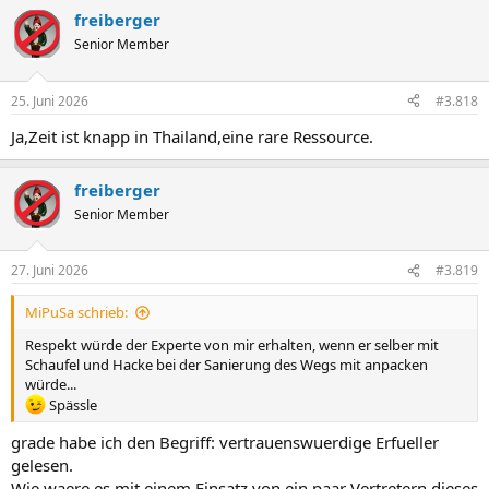
a
freiberger
k
t
Senior Member
i
o
n
25. Juni 2026
#3.818
e
n
Ja,Zeit ist knapp in Thailand,eine rare Ressource.
:
freiberger
Senior Member
27. Juni 2026
#3.819
MiPuSa schrieb:
Respekt würde der Experte von mir erhalten, wenn er selber mit
Schaufel und Hacke bei der Sanierung des Wegs mit anpacken
würde...
Spässle
grade habe ich den Begriff: vertrauenswuerdige Erfueller
gelesen.
Wie waere es mit einem Einsatz von ein paar Vertretern dieses