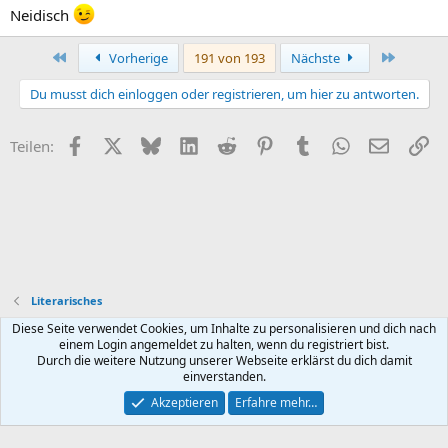
Zufahrtsstraße in der Regenzeit zu machen. Der war abgesehen von
Neidisch
leichter Erosion hinter der Kuppe besser als ich dachte.
Erste
Letzte
Anhang anzeigen 102010
Anhang anzeigen 102009
Anhang anzeigen
Vorherige
191 von 193
Nächste
102008
Anhang anzeigen 102007
Anhang anzeigen 102006
Du musst dich einloggen oder registrieren, um hier zu antworten.
Facebook
X (Twitter)
Bluesky
LinkedIn
Reddit
Pinterest
Tumblr
WhatsApp
E-Mail
Li
Teilen:
Literarisches
Diese Seite verwendet Cookies, um Inhalte zu personalisieren und dich nach
Default style
Deutsch (Du)
einem Login angemeldet zu halten, wenn du registriert bist.
Durch die weitere Nutzung unserer Webseite erklärst du dich damit
Nutzungsbedingungen
Datenschutz
Hilfe und Impressum
R
einverstanden.
S
S
Akzeptieren
Erfahre mehr…
®
Community platform by XenForo
© 2010-2026 XenForo Ltd.