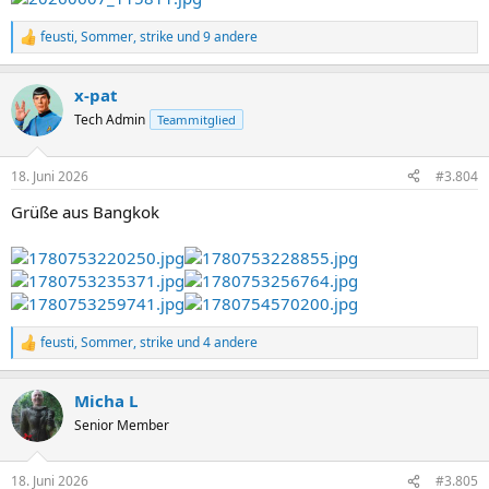
feusti
,
Sommer
,
strike
und 9 andere
R
e
a
x-pat
k
t
Tech Admin
Teammitglied
i
o
n
18. Juni 2026
#3.804
e
n
Grüße aus Bangkok
:
feusti
,
Sommer
,
strike
und 4 andere
R
e
a
Micha L
k
t
Senior Member
i
o
n
18. Juni 2026
#3.805
e