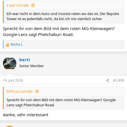
n
x-pat schrieb:
:
Ich war nicht in dem Auto und müsste raten wo das ist. Der Bayoke
Tower ist es jedenfalls nicht, da bin ich mir ziemlich sicher.
Sprecht ihr von dem Bild mit dem roten MG-Kleinwagen?
Google-Lens sagt Phetchaburi Road.
Micha L
R
e
a
berti
k
t
Senior Member
i
o
n
19. Juni 2026
#3.808
e
n
MiPuSa schrieb:
:
Sprecht ihr von dem Bild mit dem roten MG-Kleinwagen? Google-
Lens sagt Phetchaburi Road.
danke, sehr interessant