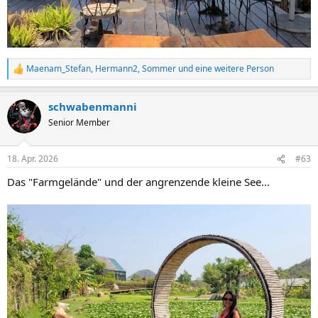
Maenam_Stefan
,
Hermann2
,
Sommer
und eine weitere Person
R
e
a
schwabenmanni
k
t
Senior Member
i
o
n
18. Apr. 2026
#63
e
n
Das "Farmgelände" und der angrenzende kleine See...
: