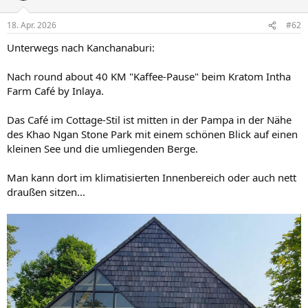
o
n
18. Apr. 2026
#62
e
n
Unterwegs nach Kanchanaburi:
:
Nach round about 40 KM "Kaffee-Pause" beim Kratom Intha
Farm Café by Inlaya.
Das Café im Cottage-Stil ist mitten in der Pampa in der Nähe
des Khao Ngan Stone Park mit einem schönen Blick auf einen
kleinen See und die umliegenden Berge.
Man kann dort im klimatisierten Innenbereich oder auch nett
draußen sitzen...