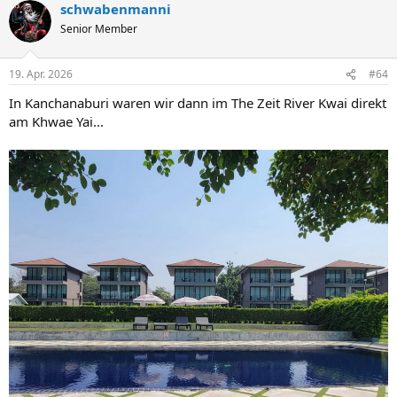
schwabenmanni
k
t
Senior Member
i
o
n
19. Apr. 2026
#64
e
n
In Kanchanaburi waren wir dann im The Zeit River Kwai direkt
:
am Khwae Yai...