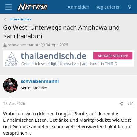
Anmelden
Registrieren
Literarisches
Go West: Unterwegs nach Amphawa und
Kanchanaburi
E
E
schwabenmanni
04. Apr. 2026
r
r
s
s
t
t
e
e
l
l
l
l
schwabenmanni
e
t
Senior Member
r
a
m
17. Apr. 2026
#61
Wobei die vielen kleinen Longtail-Boote, auf denen die
Einheimischen Essen, Getränke und Marktprodukte wie Obst
und Gemüse anbieten, schon viel sehenswerten Lokal-Kolorit
versprühen...