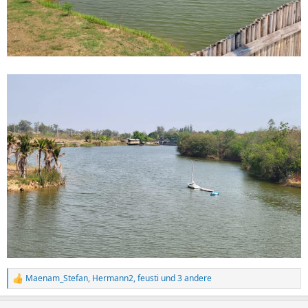
Maenam_Stefan
,
Hermann2
,
feusti
und 3 andere
R
e
a