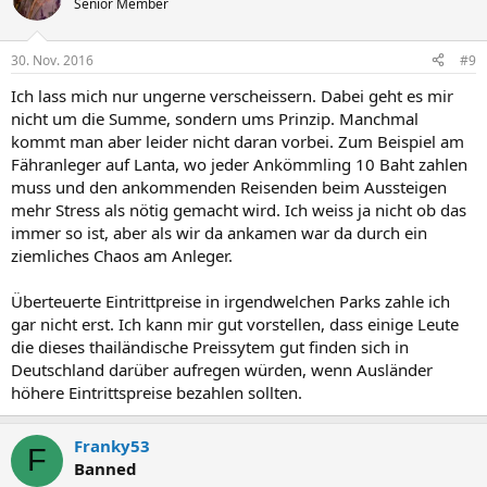
Senior Member
i
o
n
30. Nov. 2016
#9
e
n
Ich lass mich nur ungerne verscheissern. Dabei geht es mir
:
nicht um die Summe, sondern ums Prinzip. Manchmal
kommt man aber leider nicht daran vorbei. Zum Beispiel am
Fähranleger auf Lanta, wo jeder Ankömmling 10 Baht zahlen
muss und den ankommenden Reisenden beim Aussteigen
mehr Stress als nötig gemacht wird. Ich weiss ja nicht ob das
immer so ist, aber als wir da ankamen war da durch ein
ziemliches Chaos am Anleger.
Überteuerte Eintrittpreise in irgendwelchen Parks zahle ich
gar nicht erst. Ich kann mir gut vorstellen, dass einige Leute
die dieses thailändische Preissytem gut finden sich in
Deutschland darüber aufregen würden, wenn Ausländer
höhere Eintrittspreise bezahlen sollten.
Franky53
F
Banned