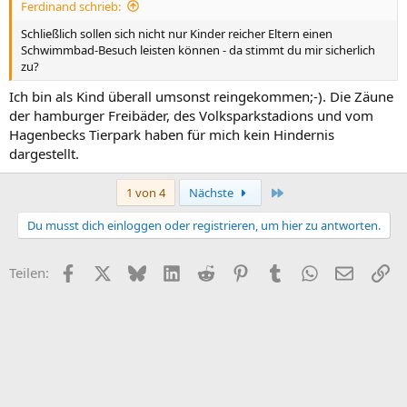
Ferdinand schrieb:
Schließlich sollen sich nicht nur Kinder reicher Eltern einen
Schwimmbad-Besuch leisten können - da stimmt du mir sicherlich
zu?
Ich bin als Kind überall umsonst reingekommen;-). Die Zäune
der hamburger Freibäder, des Volksparkstadions und vom
Hagenbecks Tierpark haben für mich kein Hindernis
dargestellt.
Letzte
1 von 4
Nächste
Du musst dich einloggen oder registrieren, um hier zu antworten.
Facebook
X (Twitter)
Bluesky
LinkedIn
Reddit
Pinterest
Tumblr
WhatsApp
E-Mail
Li
Teilen: