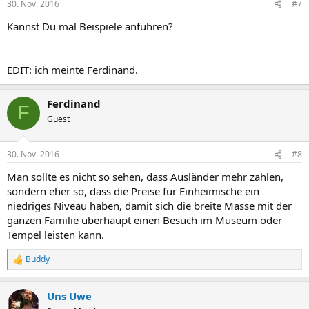
30. Nov. 2016
#7
Kannst Du mal Beispiele anführen?
EDIT: ich meinte Ferdinand.
Ferdinand
F
Guest
30. Nov. 2016
#8
Man sollte es nicht so sehen, dass Ausländer mehr zahlen,
sondern eher so, dass die Preise für Einheimische ein
niedriges Niveau haben, damit sich die breite Masse mit der
ganzen Familie überhaupt einen Besuch im Museum oder
Tempel leisten kann.
Buddy
R
e
a
Uns Uwe
k
t