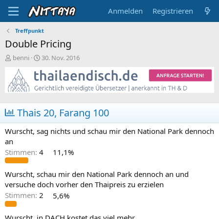
Anmelden
Registrieren
Treffpunkt
Double Pricing
E
E
benni
30. Nov. 2016
r
r
s
s
t
t
e
e
l
l
l
l
Thais 20, Farang 100
e
t
r
a
Wurscht, sag nichts und schau mir den National Park dennoch
m
an
Stimmen:
4
11,1%
Wurscht, schau mir den National Park dennoch an und
versuche doch vorher den Thaipreis zu erzielen
Stimmen:
2
5,6%
Wurscht, in DACH kostet das viel mehr