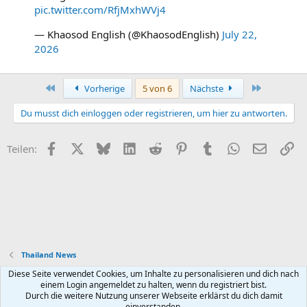
pic.twitter.com/RfjMxhWVj4
— Khaosod English (@KhaosodEnglish)
July 22,
2026
Erste
Letzte
Vorherige
5 von 6
Nächste
Du musst dich einloggen oder registrieren, um hier zu antworten.
Facebook
X (Twitter)
Bluesky
LinkedIn
Reddit
Pinterest
Tumblr
WhatsApp
E-Mail
Li
Teilen:
Thailand News
Diese Seite verwendet Cookies, um Inhalte zu personalisieren und dich nach
Default style
Deutsch (Du)
einem Login angemeldet zu halten, wenn du registriert bist.
Durch die weitere Nutzung unserer Webseite erklärst du dich damit
Nutzungsbedingungen
Datenschutz
Hilfe und Impressum
R
einverstanden.