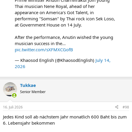
Prime Minister Anutin Charnvirakul join young
Thai musician Nene Royal, ahead of her
appearance on America's Got Talent, in
performing "Somsan" by Thai rock icon Sek Loso,
at Government House on 14 July.
After the performance, Anutin wished the young
musician success in the…
pic.twitter.com/sXFMXCGofB
— Khaosod English (@KhaosodEnglish)
July 14,
2026
Tukkae
Senior Member
16. Juli 2026
#98
Jedes Kind soll ab nächstem Jahr monatlich 600 Baht bis zum
6. Lebensjahr bekommen