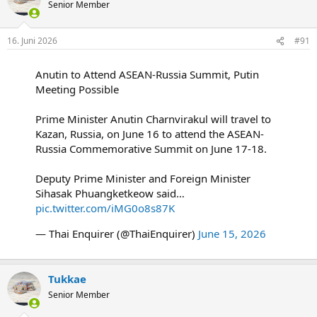
t
Senior Member
i
o
n
16. Juni 2026
#91
e
n
:
Anutin to Attend ASEAN-Russia Summit, Putin
Meeting Possible
Prime Minister Anutin Charnvirakul will travel to
Kazan, Russia, on June 16 to attend the ASEAN-
Russia Commemorative Summit on June 17-18.
Deputy Prime Minister and Foreign Minister
Sihasak Phuangketkeow said…
pic.twitter.com/iMG0o8s87K
— Thai Enquirer (@ThaiEnquirer)
June 15, 2026
Tukkae
Senior Member