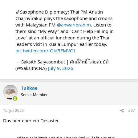
🎷Saxophone Diplomacy: Thai PM Anutin
Charnvirakul plays the saxophone and croons
with Malaysian PM
@anwaribrahim
. Listen to
them sing "My Way" and "Can't Help Falling in
Love" at an official luncheon during the Thai
leader's visit in Kuala Lumpur earlier today.
pic.twitter.com/tOkf5EMVOL
— Saksith Saiyasombut | ศักดิ์สิทธิ์ ไสยสมบัติ
(@SaksithCNA)
July 9, 2026
Tukkae
Senior Member
15. Juli 2026
#97
Das hier eher ein Desaster