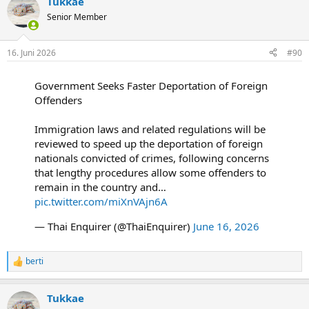
Tukkae
k
t
Senior Member
i
o
n
16. Juni 2026
#90
e
n
:
Government Seeks Faster Deportation of Foreign
Offenders
Immigration laws and related regulations will be
reviewed to speed up the deportation of foreign
nationals convicted of crimes, following concerns
that lengthy procedures allow some offenders to
remain in the country and…
pic.twitter.com/miXnVAjn6A
— Thai Enquirer (@ThaiEnquirer)
June 16, 2026
berti
R
e
a
Tukkae
k