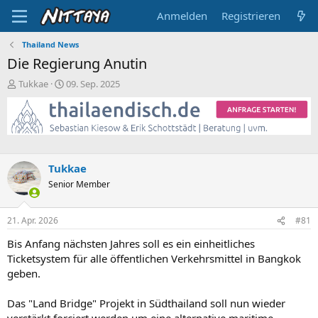
Anmelden
Registrieren
Thailand News
Die Regierung Anutin
E
E
Tukkae
09. Sep. 2025
r
r
s
s
t
t
e
e
l
l
l
l
Tukkae
e
t
Senior Member
r
a
m
21. Apr. 2026
#81
Bis Anfang nächsten Jahres soll es ein einheitliches
Ticketsystem für alle öffentlichen Verkehrsmittel in Bangkok
geben.
Das "Land Bridge" Projekt in Südthailand soll nun wieder