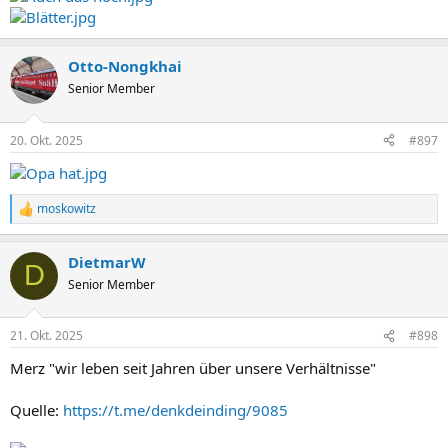
Otto-Nongkhai
Senior Member
20. Okt. 2025
#897
moskowitz
R
e
a
DietmarW
k
D
t
Senior Member
i
o
n
21. Okt. 2025
#898
e
n
Merz "wir leben seit Jahren über unsere Verhältnisse"
:
Quelle:
https://t.me/denkdeinding/9085