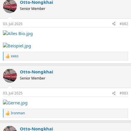
Otto-Nongkhai
Senior Member
03. Juli 2025
#882
xxeo
R
e
a
Otto-Nongkhai
k
t
Senior Member
i
o
n
03. Juli 2025
#883
e
n
:
Ironman
R
e
a
Otto-Nongkhai
k