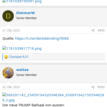
DietmarW
D
Senior Member
21. Okt. 2025
#899
Quelle:
https://t.me/denkdeinding/9080
Chumpae R.I.P.
R
e
a
waltee
k
t
Senior Member
i
o
n
22. Okt. 2025
#900
e
n
:
Der neue TRUMP Ballsaal von aussen.