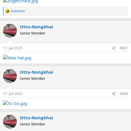
Ironman
R
e
a
Otto-Nongkhai
k
t
Senior Member
i
o
n
17. Juli 2025
#887
e
n
:
Otto-Nongkhai
Senior Member
17. Juli 2025
#888
Otto-Nongkhai
Senior Member