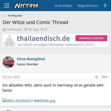
Anmelden
Registrieren
Treffpunkt
Der Witze und Comic Thread
E
E
Pensionist
30. Sep. 2019
r
r
s
s
t
t
e
e
l
l
l
l
Otto-Nongkhai
e
t
Senior Member
r
a
m
29. Juni 2025
#881
Ein aktueller Witz ,denn auch in Germany ist es gerade sehr
heiss!