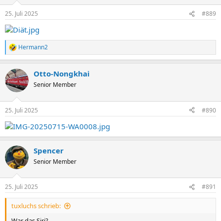
25. Juli 2025
#889
Hermann2
R
e
a
Otto-Nongkhai
k
t
Senior Member
i
o
n
25. Juli 2025
#890
e
n
:
Spencer
Senior Member
25. Juli 2025
#891
tuxluchs schrieb:
War das Siri?