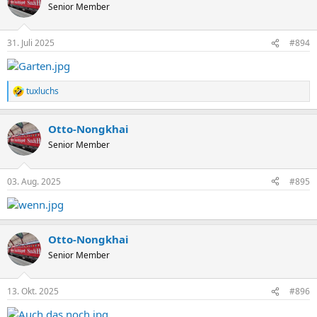
t
Senior Member
i
o
n
31. Juli 2025
#894
e
n
:
tuxluchs
R
e
a
Otto-Nongkhai
k
t
Senior Member
i
o
n
03. Aug. 2025
#895
e
n
:
Otto-Nongkhai
Senior Member
13. Okt. 2025
#896