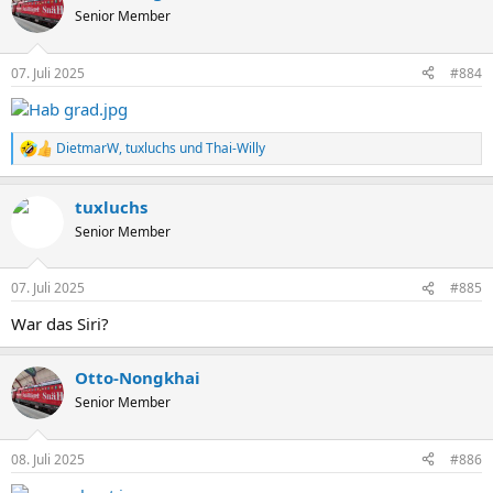
t
Senior Member
i
o
n
07. Juli 2025
#884
e
n
:
DietmarW
,
tuxluchs
und
Thai-Willy
R
e
a
tuxluchs
k
t
Senior Member
i
o
n
07. Juli 2025
#885
e
n
War das Siri?
:
Otto-Nongkhai
Senior Member
08. Juli 2025
#886