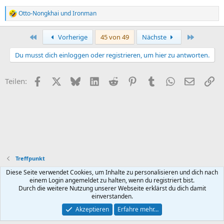
Otto-Nongkhai
und
Ironman
R
e
a
Erste
Letzte
Vorherige
45 von 49
Nächste
k
t
Du musst dich einloggen oder registrieren, um hier zu antworten.
i
o
n
Facebook
X (Twitter)
Bluesky
LinkedIn
Reddit
Pinterest
Tumblr
WhatsApp
E-Mail
Li
Teilen:
e
n
:
Treffpunkt
Diese Seite verwendet Cookies, um Inhalte zu personalisieren und dich nach
Default style
Deutsch (Du)
einem Login angemeldet zu halten, wenn du registriert bist.
Durch die weitere Nutzung unserer Webseite erklärst du dich damit
Nutzungsbedingungen
Datenschutz
Hilfe und Impressum
R
einverstanden.
S
S
Akzeptieren
Erfahre mehr…
®
Community platform by XenForo
© 2010-2026 XenForo Ltd.