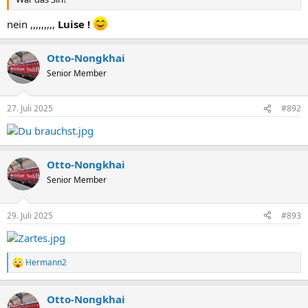
nein ,,,,,,,,,
Luise !
Otto-Nongkhai
Senior Member
27. Juli 2025
#892
Otto-Nongkhai
Senior Member
29. Juli 2025
#893
Hermann2
R
e
a
Otto-Nongkhai
k